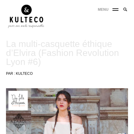
MENU
La multi-casquette éthique
d’Elvira (Fashion Revolution
Lyon #6)
PAR :
KULTECO
13
mars
2020