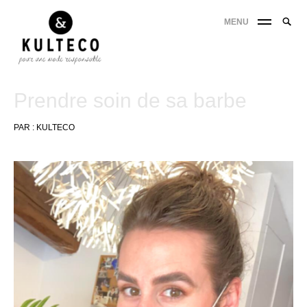
MENU
Prendre soin de sa barbe
PAR :
KULTECO
10
mai
2021