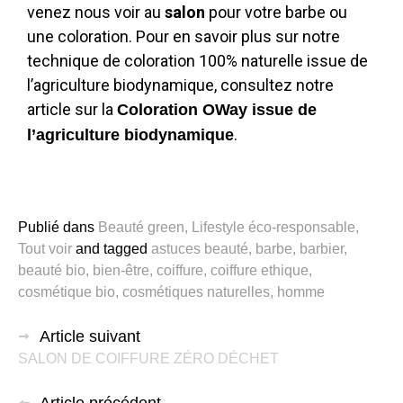
venez nous voir au
salon
pour votre barbe ou
une coloration. Pour en savoir plus sur notre
technique de coloration 100% naturelle issue de
l’agriculture biodynamique, consultez notre
article sur la
Coloration OWay issue de
.
l’agriculture biodynamique
Publié dans
Beauté green
,
Lifestyle éco-responsable
,
Tout voir
and
tagged
astuces beauté
,
barbe
,
barbier
,
beauté bio
,
bien-être
,
coiffure
,
coiffure ethique
,
cosmétique bio
,
cosmétiques naturelles
,
homme
Article suivant
SALON DE COIFFURE ZÉRO DÉCHET