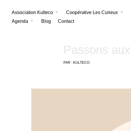
Association Kulteco
Coopérative Les Curieux
Agenda
Blog
Contact
Passons aux 
PAR :
KULTECO
9
août
2021