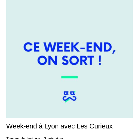
Week-end à Lyon avec Les Curieux
31
aoû
20
Temps de lecture :
2
minutes