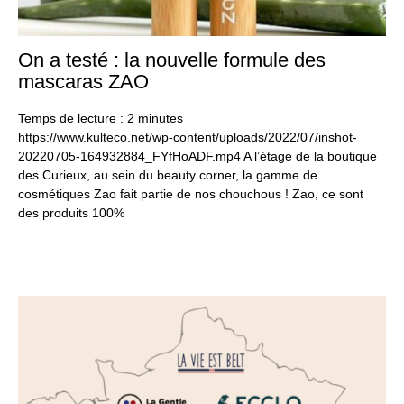
On a testé : la nouvelle formule des
22
juil
mascaras ZAO
20
Temps de lecture :
2
minutes
https://www.kulteco.net/wp-content/uploads/2022/07/inshot-
20220705-164932884_FYfHoADF.mp4 A l’étage de la boutique
des Curieux, au sein du beauty corner, la gamme de
cosmétiques Zao fait partie de nos chouchous ! Zao, ce sont
des produits 100%