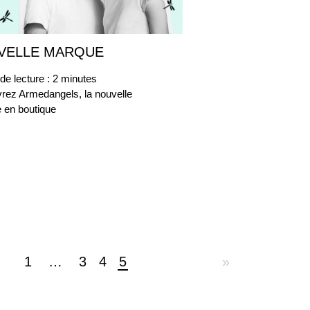
VELLE MARQUE
28
avril
2015
de lecture :
2
minutes
rez Armedangels, la nouvelle
 en boutique
1
…
3
4
5
»