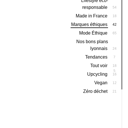
Lifestyle éco-
responsable
54
Made in France
18
Marques éthiques
42
Mode Éthique
65
Nos bons plans
lyonnais
24
Tendances
7
Tout voir
18
5
Upcycling
16
Vegan
12
Zéro déchet
21