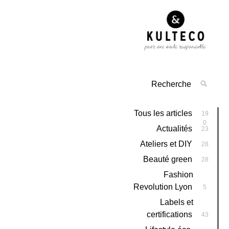
Tous les articles
19
0
Actualités
23
Ateliers et DIY
28
Beauté green
28
Fashion
Revolution Lyon
5
Labels et
certifications
43