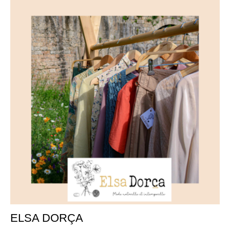
ELSA DORÇA
27
aoû