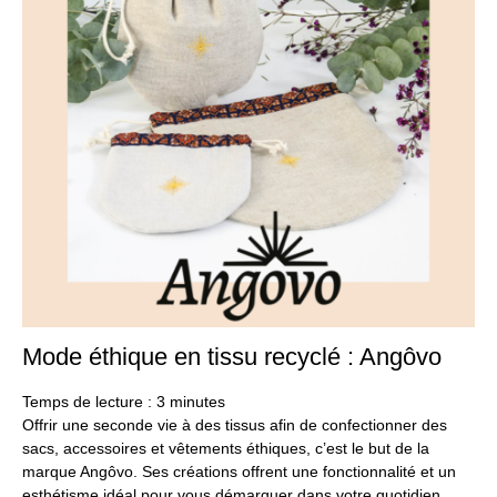
Mode éthique en tissu recyclé : Angôvo
20
se
20
Temps de lecture :
3
minutes
Offrir une seconde vie à des tissus afin de confectionner des
sacs, accessoires et vêtements éthiques, c’est le but de la
marque Angôvo. Ses créations offrent une fonctionnalité et un
esthétisme idéal pour vous démarquer dans votre quotidien.