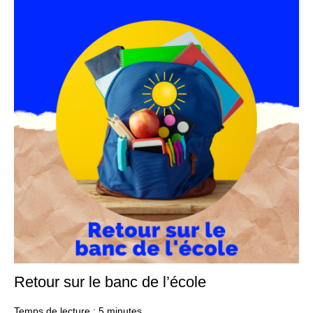
Retour sur le banc de l’école
23
aoû
20
Temps de lecture :
5
minutes