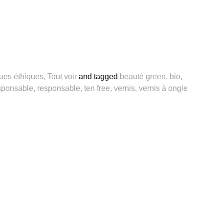
ues éthiques
,
Tout voir
and
tagged
beauté green
,
bio
,
sponsable
,
responsable
,
ten free
,
vernis
,
vernis à ongle