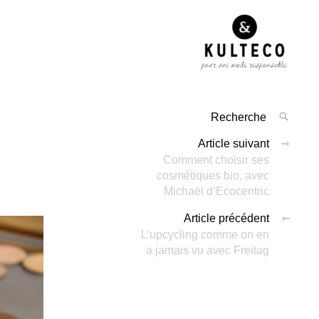
Article suivant
Comment choisir ses
cosmétiques bio, avec
Michaël d’Ecocentric
Article précédent
L’upcycling comme on en
a jamais vu avec Freitag