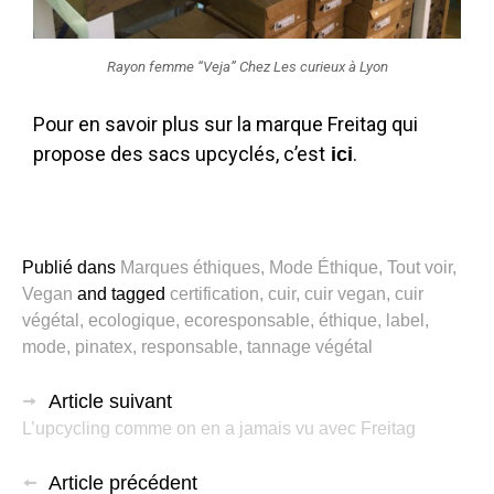
Rayon femme “Veja” Chez Les curieux à Lyon
Pour en savoir plus sur la marque Freitag qui
propose des sacs upcyclés, c’est
.
ici
Publié dans
Marques éthiques
,
Mode Éthique
,
Tout voir
,
Vegan
and
tagged
certification
,
cuir
,
cuir vegan
,
cuir
végétal
,
ecologique
,
ecoresponsable
,
éthique
,
label
,
mode
,
pinatex
,
responsable
,
tannage végétal
Article suivant
L’upcycling comme on en a jamais vu avec Freitag
Article précédent