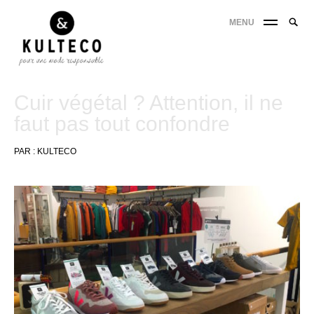
MENU
Cuir végétal ? Attention, il ne
faut pas tout confondre
PAR :
KULTECO
24
octobre
2019