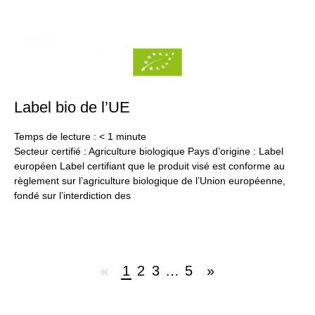
Label bio de l’UE
24
jan
20
Temps de lecture :
< 1
minute
Secteur certifié : Agriculture biologique Pays d’origine : Label
européen Label certifiant que le produit visé est conforme au
règlement sur l’agriculture biologique de l’Union européenne,
fondé sur l’interdiction des
«
1
2
3
…
5
»