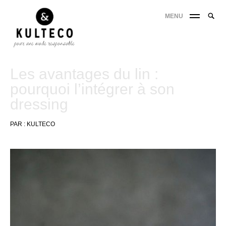
MENU
Les avantages du lin :
pourquoi l’intégrer à son
dressing
PAR :
KULTECO
8
novembre
2022