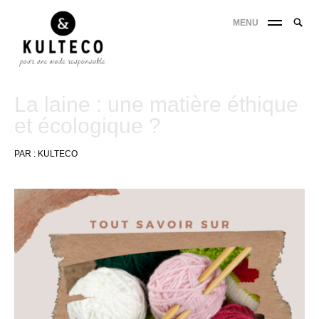
MENU
La laine : une matière éthique
et écologique ?
PAR :
KULTECO
3
janvier
2022