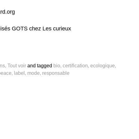
rd.org
ellisés GOTS chez
Les curieux
ons
,
Tout voir
and
tagged
bio
,
certification
,
ecologique
,
peace
,
label
,
mode
,
responsable