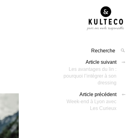
Article suivant
Les avantages du lin :
pourquoi l’intégrer à son
dressing
Article précédent
Week-end à Lyon avec
Les Curieux