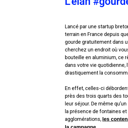
L'élan #gourde
Lancé par une startup bret
terrain en France depuis que
gourde gratuitement dans u
cherchez un endroit où vous
bouteille en aluminium, ce r
dans votre vie quotidienne, l
drastiquement la consommat
En effet, celles-ci débordent
près des trois quarts des to
leur séjour. De même qu’un P
la présence de fontaines e
agglomérations,
les conten
.
la campagne