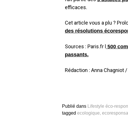
efficaces.
Cet article vous a plu ? Pro
des résolutions écorespo
Sources : Paris.fr l
500 com
passants.
Rédaction : Anna Chagniot / 
Publié dans
Lifestyle éco-respo
tagged
ecologique
,
ecoresponsa