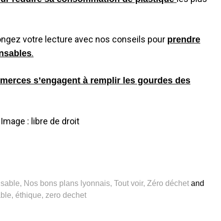
longez votre lecture avec nos conseils pour
prendre
.
nsables
merces s’engagent à remplir les gourdes des
Image : libre de droit
nsable
,
Nos bons plans lyonnais
,
Tout voir
,
Zéro déchet
and
ble
,
éthique
,
zero dechet