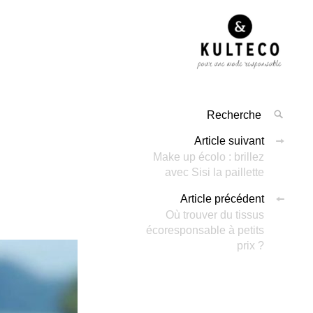
Article suivant
Make up écolo : brillez
avec Sisi la paillette
Article précédent
Où trouver du tissus
écoresponsable à petits
prix ?