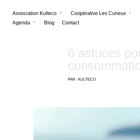
Association Kulteco
Coopérative Les Curieux
Agenda
Blog
Contact
6 astuces po
consommatio
PAR :
KULTECO
19
août
2022