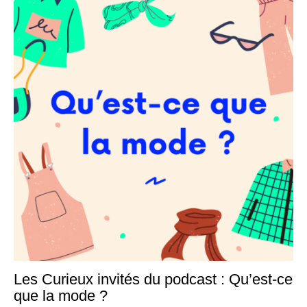
Les Curieux invités du podcast : Qu’est-ce
19
juil
que la mode ?
20