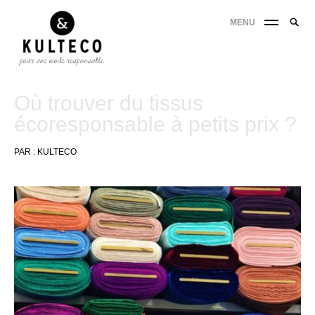
MENU
Où trouver du tissus
écoresponsable à petits prix ?
PAR :
KULTECO
1
août
2022