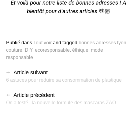
Et voilà pour notre liste de bonnes adresses ! A
bientôt pour d’autres articles ​
👋🏼
Publié dans
Tout voir
and
tagged
bonnes adresses lyon
,
couture
,
DIY
,
ecoresponsable
,
éthique
,
mode
responsable
Article suivant
6 astuces pour réduire sa consommation de plastique
Article précédent
On a testé : la nouvelle formule des mascaras ZAO