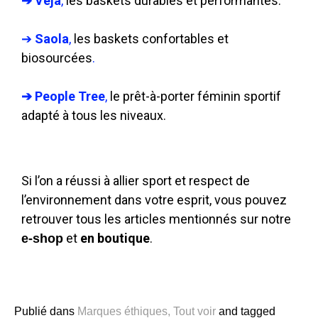
➔ Veja
, 
les baskets durables et performantes.
➔ 
Saola
,
 les baskets confortables et 
biosourcées
.
➔ People Tree
, 
le prêt-à-porter féminin sportif 
adapté à tous les niveaux.
Si l’on a réussi à allier sport et respect de
l’environnement dans votre esprit, vous pouvez
retrouver tous les articles mentionnés sur notre
et
en boutique
.
e-shop
Publié dans
Marques éthiques
,
Tout voir
and
tagged