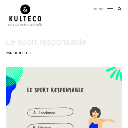
MENU
Le sport responsable
PAR :
KULTECO
21
avril
2022