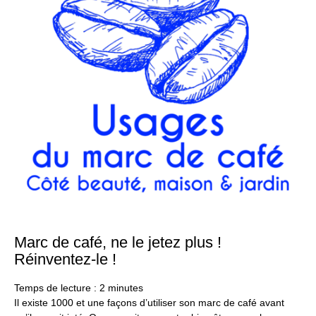
Marc de café, ne le jetez plus !
23
ma
Réinventez-le !
20
Temps de lecture :
2
minutes
Il existe 1000 et une façons d’utiliser son marc de café avant