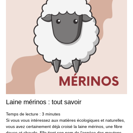
Laine mérinos : tout savoir
18
oct
20
Temps de lecture :
3
minutes
Si vous vous intéressez aux matières écologiques et naturelles,
vous avez certainement déjà croisé la laine mérinos, une fibre
douce et chaude. Elle tient son nom de l’espèce des moutons