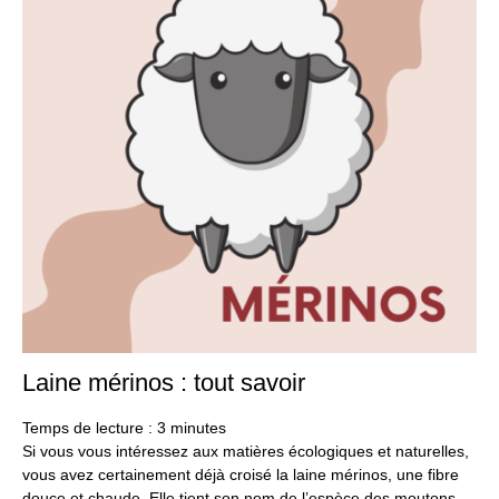
Laine mérinos : tout savoir
18
oct
20
Temps de lecture :
3
minutes
Si vous vous intéressez aux matières écologiques et naturelles,
vous avez certainement déjà croisé la laine mérinos, une fibre
douce et chaude. Elle tient son nom de l’espèce des moutons