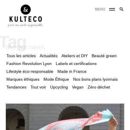
MENU
Tag
fête des mères
Tous les articles
Actualités
Ateliers et DIY
Beauté green
Fashion Revolution Lyon
Labels et certifications
Lifestyle éco-responsable
Made in France
Marques éthiques
Mode Éthique
Nos bons plans lyonnais
Tendances
Tout voir
Upcycling
Vegan
Zéro déchet