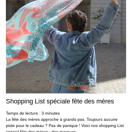
Shopping List spéciale fête des mères
3
ma
20
Temps de lecture :
3
minutes
La fête des mères approche à grands pas. Toujours aucune
piste pour le cadeau ? Pas de panique ! Voici nos shopping List
spécial fête des mères : des marques