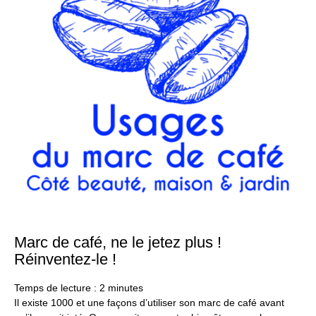
Marc de café, ne le jetez plus !
23
ma
Réinventez-le !
20
Temps de lecture :
2
minutes
Il existe 1000 et une façons d’utiliser son marc de café avant