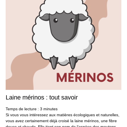
Laine mérinos : tout savoir
18
oct
20
Temps de lecture :
3
minutes
Si vous vous intéressez aux matières écologiques et naturelles,
vous avez certainement déjà croisé la laine mérinos, une fibre
douce et chaude. Elle tient son nom de l’espèce des moutons