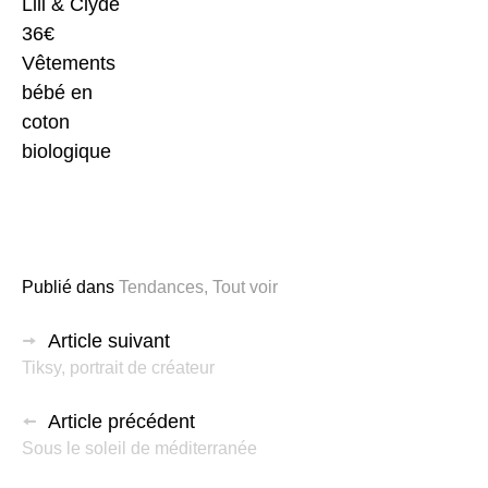
Lili & Clyde
36€
Vêtements
bébé en
coton
biologique
Publié dans
Tendances
,
Tout voir
Article suivant
Tiksy, portrait de créateur
Article précédent
Sous le soleil de méditerranée