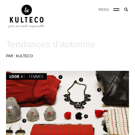
MENU
Tendances d’automne
PAR :
KULTECO
19
octobre
2013