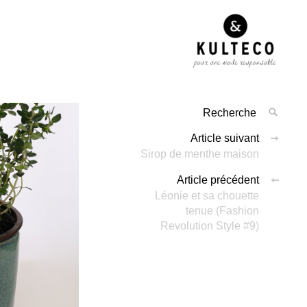
Article suivant
Sirop de menthe maison
Article précédent
Léonie et sa chouette
tenue (Fashion
Revolution Style #9)