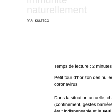
naturellement
PAR :
KULTECO
17
mars
2020
Temps de lecture :
2
minutes
Petit tour d’horizon des huil
coronavirus
Dans la situation actuelle, c
(confinement, gestes barriè
était indispensable et le
seul