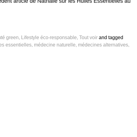
dent article de Nathalie sur les
Huiles Essentielles au
té green
,
Lifestyle éco-responsable
,
Tout voir
and
tagged
es essentielles
,
médecine naturelle
,
médecines alternatives
,