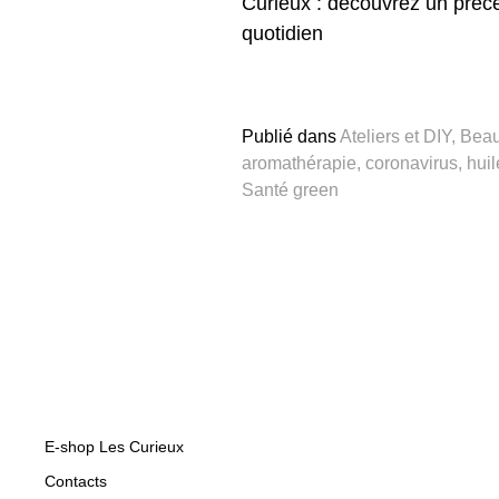
Curieux : découvrez un précé
quotidien
Publié dans
Ateliers et DIY
,
Beau
aromathérapie
,
coronavirus
,
huil
Santé green
E-shop Les Curieux
Contacts