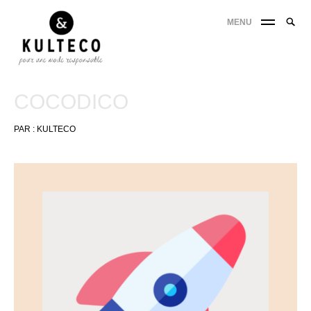
MENU
COCODICO
PAR :
KULTECO
18
novembre
2021