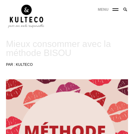
MENU
Mieux consommer avec la
méthode BISOU
PAR :
KULTECO
3
mars
2022