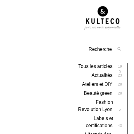
Tous les articles
19
0
Actualités
23
Ateliers et DIY
28
Beauté green
28
Fashion
Revolution Lyon
5
Labels et
certifications
43