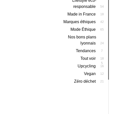
Lifestyle éco-
responsable
54
Made in France
18
Marques éthiques
42
Mode Éthique
65
Nos bons plans
lyonnais
24
Tendances
7
Tout voir
18
5
Upcycling
16
Vegan
12
Zéro déchet
21