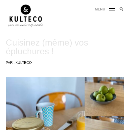
MENU
Cuisinez (même) vos
épluchures !
PAR :
KULTECO
12
avril
2020