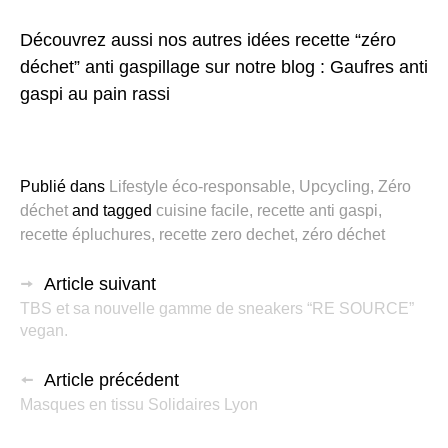
Découvrez aussi nos autres idées recette “zéro
déchet” anti gaspillage sur notre blog :
Gaufres anti
gaspi au pain rassi
Publié dans
Lifestyle éco-responsable
,
Upcycling
,
Zéro
déchet
and
tagged
cuisine facile
,
recette anti gaspi
,
recette épluchures
,
recette zero dechet
,
zéro déchet
Article suivant
TBS et sa nouvelle gamme de sneakers “RE SOURCE”
vegan.
Article précédent
Masques en tissu Solidaires Lyon