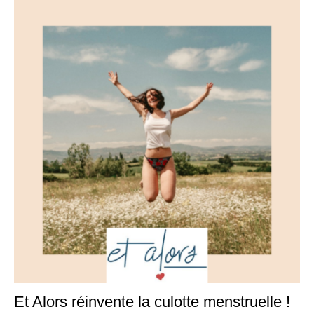
Et Alors réinvente la culotte menstruelle !
17
juil