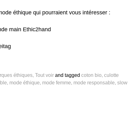
 mode éthique qui pourraient vous intéresser :
onde main Ethic2hand
eitag
rques éthiques
,
Tout voir
and
tagged
coton bio
,
culotte
ble
,
mode éthique
,
mode femme
,
mode responsable
,
slow