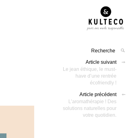
Article suivant
Le jean éthique, le must-
have d’une rentrée
écofriendly !
Article précédent
L’aromathérapie ! Des
solutions naturelles pour
votre quotidien.