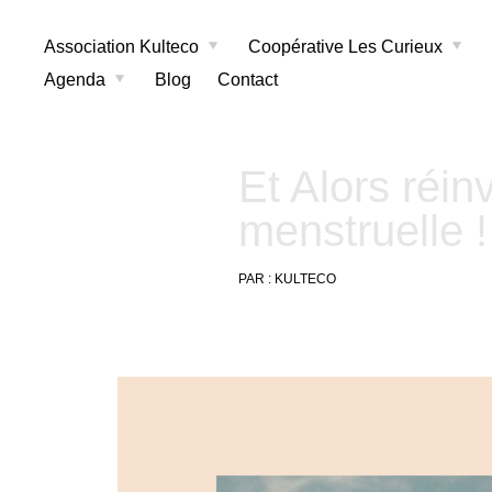
Association Kulteco
Coopérative Les Curieux
Agenda
Blog
Contact
Et Alors réin
menstruelle !
PAR :
KULTECO
17
juillet
2020