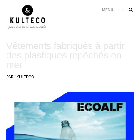
MENU
Vêtements fabriqués à partir
des plastiques repêchés en
mer
PAR :
KULTECO
11
juin
2021