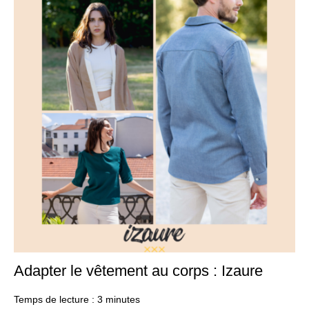
Adapter le vêtement au corps : Izaure
20
se
20
Temps de lecture :
3
minutes